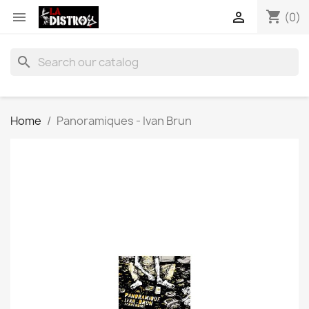
shopping_cart


(0)
search
Home
Panoramiques - Ivan Brun