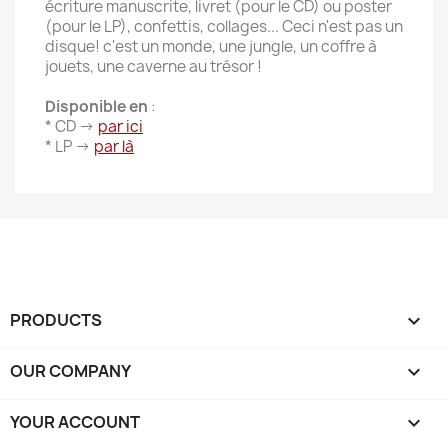
écriture manuscrite, livret (pour le CD) ou poster
(pour le LP), confettis, collages... Ceci n'est pas un
disque! c'est un monde, une jungle, un coffre à
jouets, une caverne au trésor !
Disponible en
:
* CD ->
par ici
* LP ->
par là
PRODUCTS

OUR COMPANY

YOUR ACCOUNT
