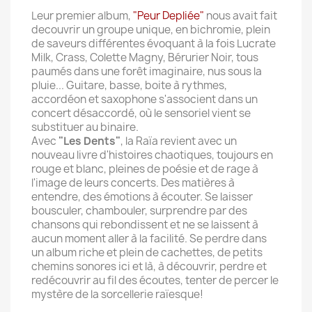
Leur premier album,
"Peur Depliée"
nous avait fait
decouvrir un groupe unique, en bichromie, plein
de saveurs différentes évoquant à la fois Lucrate
Milk, Crass, Colette Magny, Bérurier Noir, tous
paumés dans une forêt imaginaire, nus sous la
pluie... Guitare, basse, boite à rythmes,
accordéon et saxophone s'associent dans un
concert désaccordé, où le sensoriel vient se
substituer au binaire.
Avec
"Les Dents"
, la Raïa revient avec un
nouveau livre d'histoires chaotiques, toujours en
rouge et blanc, pleines de poésie et de rage à
l'image de leurs concerts. Des matières à
entendre, des émotions à écouter. Se laisser
bousculer, chambouler, surprendre par des
chansons qui rebondissent et ne se laissent à
aucun moment aller à la facilité. Se perdre dans
un album riche et plein de cachettes, de petits
chemins sonores ici et là, à découvrir, perdre et
redécouvrir au fil des écoutes, tenter de percer le
mystère de la sorcellerie raïesque!