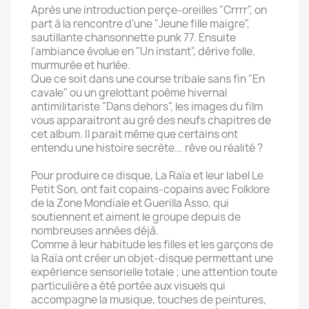
Après une introduction perçe-oreilles "Crrrr", on
part à la rencontre d'une "Jeune fille maigre",
sautillante chansonnette punk 77. Ensuite
l'ambiance évolue en "Un instant", dérive folle,
murmurée et hurlée.
Que ce soit dans une course tribale sans fin "En
cavale" ou un grelottant poème hivernal
antimilitariste "Dans dehors", les images du film
vous apparaitront au gré des neufs chapitres de
cet album. Il parait même que certains ont
entendu une histoire secrète... rêve ou réalité ?
Pour produire ce disque, La Raïa et leur label Le
Petit Son, ont fait copains-copains avec Folklore
de la Zone Mondiale et Guerilla Asso, qui
soutiennent et aiment le groupe depuis de
nombreuses années déjà.
Comme à leur habitude les filles et les garçons de
la Raïa ont créer un objet-disque permettant une
expérience sensorielle totale ; une attention toute
particulière a été portée aux visuels qui
accompagne la musique, touches de peintures,