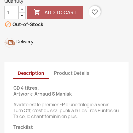
Quantity

favorite_border
ADD TO CART

Out-of-Stock
Delivery
Description
Product Details
CD 4 titres.
Artwork: Arnaud S Maniak
Avidité est le premier EP d'une trilogie à venir.
Turn Off, c'est du ska-punk à la Los Tres Puntos ou
Talco, le chant féminin en plus.
Tracklist