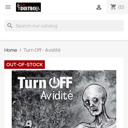
shopping_cart


(0)
search
Home
Turn Off - Avidité
OUT-OF-STOCK