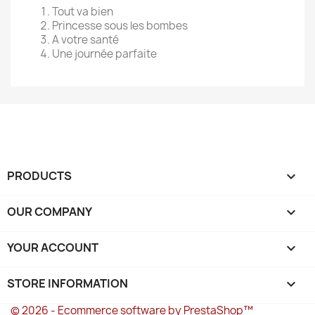
Tout va bien
Princesse sous les bombes
A votre santé
Une journée parfaite
PRODUCTS

OUR COMPANY

YOUR ACCOUNT

STORE INFORMATION
keyboard_arrow_down
© 2026 - Ecommerce software by PrestaShop™