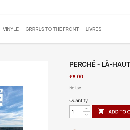
VINYLE
GRRRLS TO THE FRONT
LIVRES
PERCHÉ - LÀ-HAU
€8.00
No tax
Quantity

ADD TO 