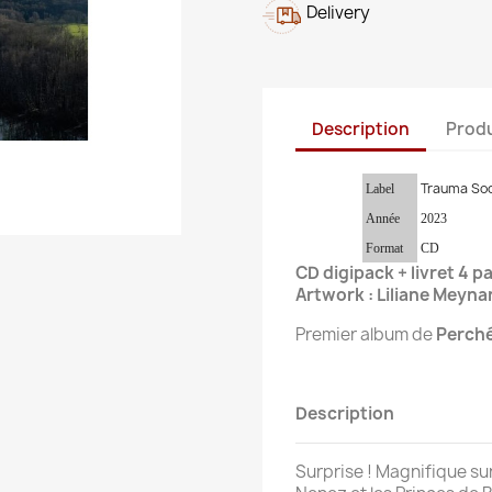
Delivery
Description
Produ
Trauma Soc
Label
Année
2023
Format
CD
CD digipack + livret 4 p
Artwork : Liliane Meyna
Premier album de
Perch
Description
Surprise ! Magnifique su