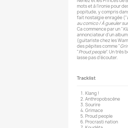
Nenez et les Princes de 
mots et à l'ironie pour d
popitude, y compris dans
fait nostalgie enragée ("
au comico / À gueuler sur
Ca commence par un "
Kl
annonciateur d'un album i
(guitariste chez les Wam
des pépites comme "
Gri
"
Proud people
". Un très 
lasse pas d'écouter.
Tracklist
Klang !
Anthropobscène
Sourire
Grimace
Proud people
Procrasti nation
Koudéta