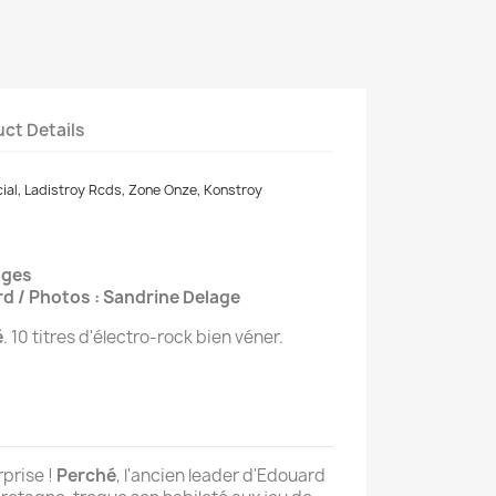
ct Details
ial, Ladistroy Rcds, Zone Onze, Konstroy
ages
rd / Photos : Sandrine Delage
é
. 10 titres d'électro-rock bien véner.
rprise !
Perché
, l'ancien leader d'Edouard