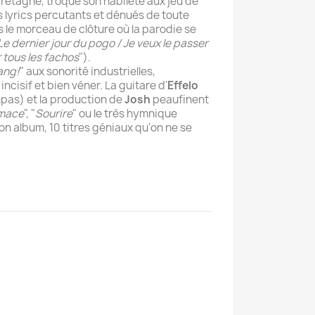
Bretagne, troque son habileté aux jeu de
es lyrics percutants et dénués de toute
 le morceau de clôture où la parodie se
Le dernier jour du pogo / Je veux le passer
 tous les fachos
").
ang!
" aux sonorité industrielles,
ncisif et bien véner. La guitare d'
Effelo
pas) et la production de
Josh
peaufinent
mace
", "
Sourire
" ou le très hymnique
bon album, 10 titres géniaux qu'on ne se