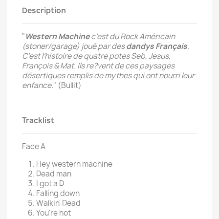
Description
"
Western Machine
c’est du Rock Américain
(stoner/garage) joué par des
dandys Français
.
C’est l’histoire de quatre potes Seb, Jesus,
François & Mat. Ils re?vent de ces paysages
désertiques remplis de mythes qui ont nourri leur
enfance.
" (Bullit)
Tracklist
Face A
Hey western machine
Dead man
I got a D
Falling down
Walkin' Dead
You're hot