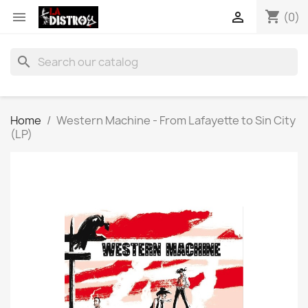
shopping_cart


(0)
search
Home
Western Machine - From Lafayette to Sin City
(LP)