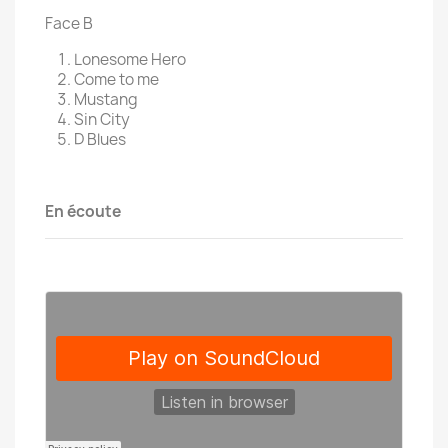
Face B
Lonesome Hero
Come to me
Mustang
Sin City
D Blues
En écoute