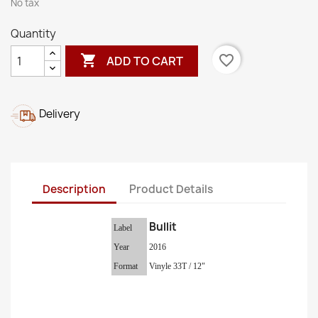
No tax
Quantity

favorite_border
ADD TO CART
Delivery
Description
Product Details
Bullit
Label
Year
2016
Format
Vinyle 33T / 12"