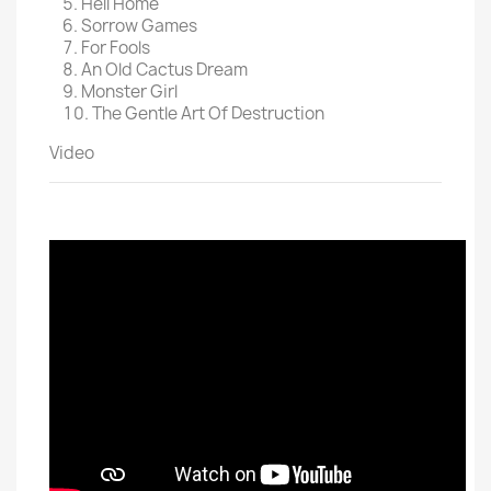
Hell Home
Sorrow Games
For Fools
An Old Cactus Dream
Monster Girl
The Gentle Art Of Destruction
Video