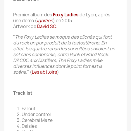
Premier album des
Foxy Ladies
de Lyon, après
une démo (
Ignition
) en 2015.
Artwork de
David SC
.
"
The Foxy Ladies se moque des clichés qui font
du rock un pur produit de la testostérone. En
effet, les quatre renardes survoltées envoient un
set sans compromis, entre Punk et Hard Rock.
D'ACDC aux Distillers, The Foxy Ladies mêle
diverses influences dont le point fort est la
scène.
" (
Les abttoirs
)
Tracklist
Fallout
Under control
Cerebral Maze
Daisies