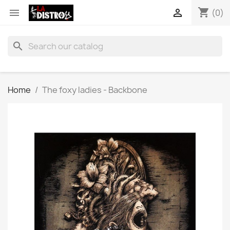
shopping_cart


(0)
search
Home
The foxy ladies - Backbone