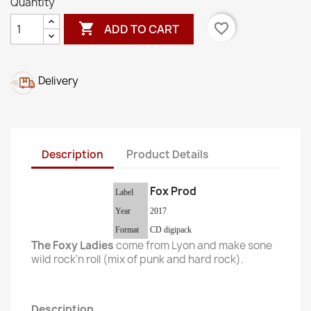
Quantity

favorite_border
ADD TO CART
Delivery
Description
Product Details
Fox Prod
Label
Year
2017
Format
CD digipack
The Foxy Ladies
come from Lyon and make sone
wild rock'n roll (mix of punk and hard rock).
Description