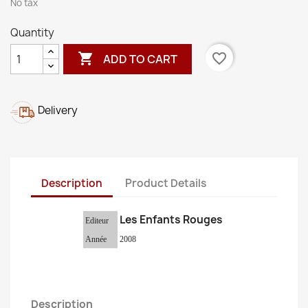
No tax
Quantity

favorite_border
ADD TO CART
Delivery
Description
Product Details
Les Enfants Rouges
Editeur
Année
2008
Description