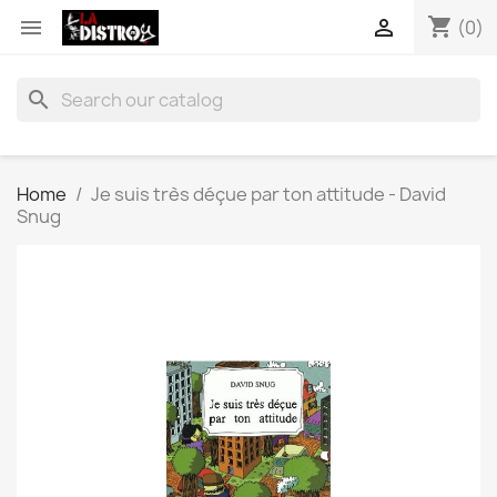
shopping_cart


(0)
search
Home
Je suis très déçue par ton attitude - David
Snug