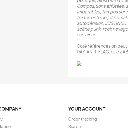
politique, ainsi que la v
Compositions affûtées, s
imparables, tempos survi
textes entre le jet primal
autodérision, JUSTIN(E) 
scène punk-rock hexagon
ses aînés.
Coté références on peut
DAY, ANTI-FLAG, que ZAB
COMPANY
YOUR ACCOUNT
ry
Order tracking
Notice
Sign in