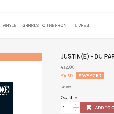
VINYLE
GRRRLS TO THE FRONT
LIVRES
JUSTIN(E) - DU PA
€12.00
€4.50
SAVE €7.50
No tax
Quantity

ADD TO 