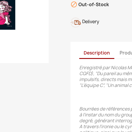

Out-of-Stock
Delivery
Description
Produ
Enregistré par Nicolas 
CQFD), "Du pareil au même
impulsifs, directs mais 
"L’équipe C", "Un animal 
Bourrées de références pa
à l’instar du nom du gro
degré, générant interrog
A travers l’ironie ou le 