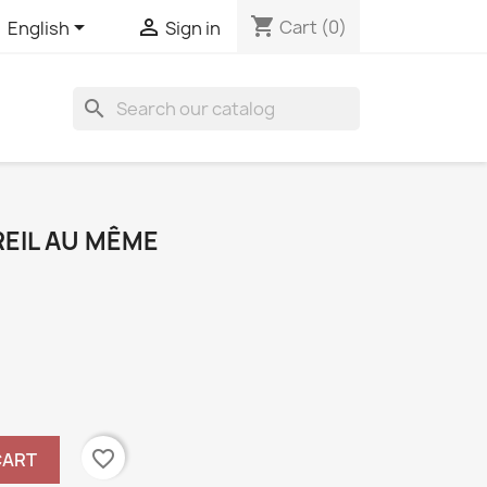
shopping_cart


Cart
(0)
English
Sign in
search
REIL AU MÊME
favorite_border
CART