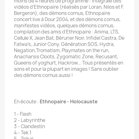
moins de 4 heures de programme : intégrale des
vidéos d'Ethnopaire (réalisés par Loran, Nilos et F.
Bergeron), des démons cornus, Ethnopaire
concert live à Dour 2004, et des démons cornus,
manifestes vidéos, quelques démons cornus,
compilation des amis d'Ethnopaire : Anima, LTS,
Cellule X, Jean Bat, Bérurier Noir, Infidel Castra, De
Fatwa’s, Junior Cony, Génération SOS, Hydra,
Negation,Tromatism, Playmates on the run,
Anacharsis Cloots, Zygomatic Zone, Recusant,
Queens of yoghurt, Hackrow... Tous présentés en
sons et pour la plupart en images ! Sans oublier
des démons cornus aussi !
En écoute :
Ethnopaire - Holocauste
1 - Flash
2 - Labyrinthe
3 - Clandestin
4 - Tek 1
5 - Tribal