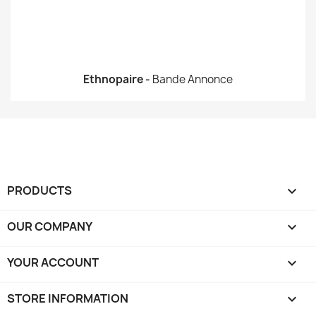
Ethnopaire -
Bande Annonce
PRODUCTS

OUR COMPANY

YOUR ACCOUNT

STORE INFORMATION
keyboard_arrow_down