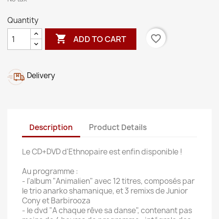
Quantity

favorite_border
ADD TO CART
Delivery
Description
Product Details
Le CD+DVD d'Ethnopaire est enfin disponible !
Au programme :
- l'album "Animalien" avec 12 titres, composés par
le trio anarko shamanique, et 3 remixs de Junior
Cony et Barbirooza
- le dvd "A chaque rêve sa danse", contenant pas