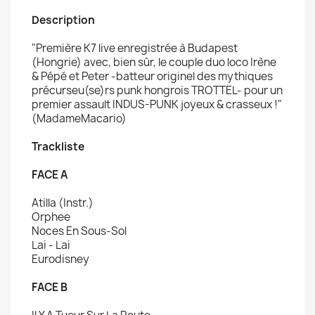
Description
"Première K7 live enregistrée à Budapest
(Hongrie) avec, bien sûr, le couple duo loco Irène
& Pépé et Peter -batteur originel des mythiques
précurseu(se)rs punk hongrois TROTTEL- pour un
premier assault INDUS-PUNK joyeux & crasseux !"
(MadameMacario)
Trackliste
FACE A
Atilla (Instr.)
Orphee
Noces En Sous-Sol
Lai - Lai
Eurodisney
FACE B