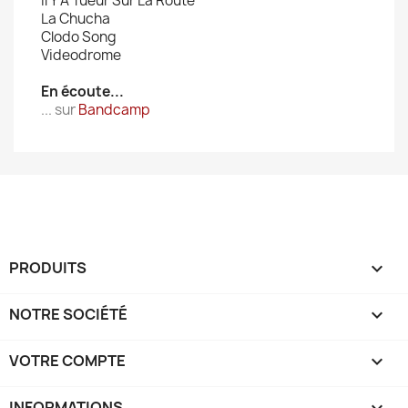
Il Y A Tueur Sur La Route
La Chucha
Clodo Song
Videodrome
En écoute...
... sur
Bandcamp
PRODUITS

NOTRE SOCIÉTÉ

VOTRE COMPTE

INFORMATIONS