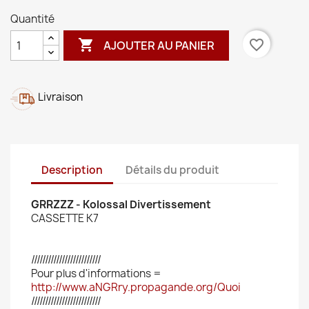
Quantité

favorite_border
AJOUTER AU PANIER
Livraison
Description
Détails du produit
GRRZZZ - Kolossal Divertissement
CASSETTE K7
/////////////////////////
Pour plus d'informations =
http://www.aNGRry.propagande.org/Quoi
/////////////////////////