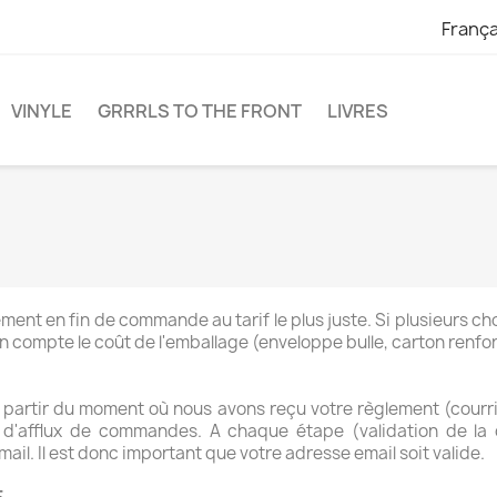
França
VINYLE
GRRRLS TO THE FRONT
LIVRES
ment en fin de commande au tarif le plus juste. Si plusieurs cho
compte le coût de l'emballage (enveloppe bulle, carton renforc
partir du moment où nous avons reçu votre règlement (courrie
s d'afflux de commandes. A chaque étape (validation de l
mail. Il est donc important que votre adresse email soit valide.