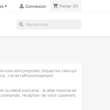
shopping_cart


Panier
(0)
is
Connexion
search
ix vous sont proposés, cliquez sur celui qui
é...) et de l'affranchissement.
r ou relevé bancaire) ; le délai maximal de
a commande, réception de votre paiement,