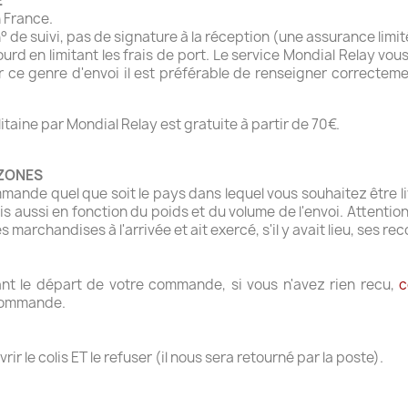
E
n France.
 de suivi, pas de signature à la réception (une assurance limité
urd en limitant les frais de port. Le service Mondial Relay vou
Pour ce genre d'envoi il est préférable de renseigner correct
taine par Mondial Relay est gratuite à partir de 70€.
 ZONES
de quel que soit le pays dans lequel vous souhaitez être livré
is aussi en fonction du poids et du volume de l'envoi. Attention
es marchandises à l'arrivée et ait exercé, s'il y avait lieu, ses r
ant le départ de votre commande, si vous n'avez rien recu,
c
 commande.
rir le colis ET le refuser (il nous sera retourné par la poste).