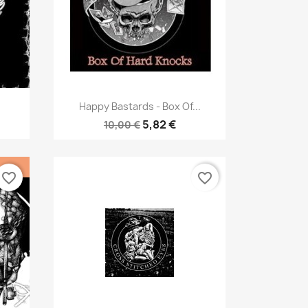
Aperçu rapide

Happy Bastards - Box Of...
5,82 €
10,00 €
favorite_border
favorite_border