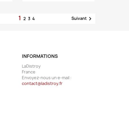
1

Suivant
2
3
4
INFORMATIONS
LaDistroy
France
Envoyez-nous un e-mail :
contact@ladistroy.fr