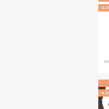
-6,0
Un
-6,0