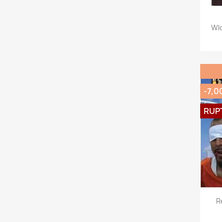
Wlo
-7,0
RUP
R