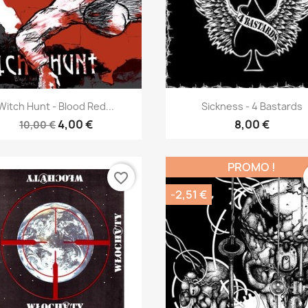
Aperçu rapide
Aperçu rapide


Witch Hunt - Blood Red...
Sickness - 4 Bastards
4,00 €
8,00 €
10,00 €
PROMO !
favorite_border
-2,51 €