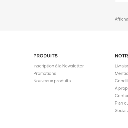
Afficha
PRODUITS
NOTR
Inscription à la Newsletter
Livrai
Promotions
Mentio
Nouveaux produits
Condit
A pro
Conta
Plan d
Social 