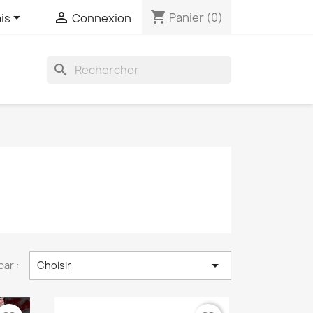
shopping_cart


Panier
(0)
is
Connexion
search

par :
Choisir