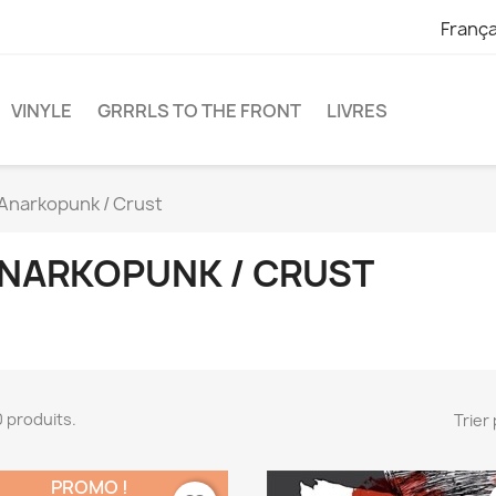
França
VINYLE
GRRRLS TO THE FRONT
LIVRES
Anarkopunk / Crust
NARKOPUNK / CRUST
40 produits.
Trier 
PROMO !