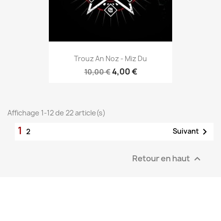
Trouz An Noz - Miz Du
4,00 €
10,00 €
Affichage 1-12 de 22 article(s)
1

Suivant
2
Retour en haut
