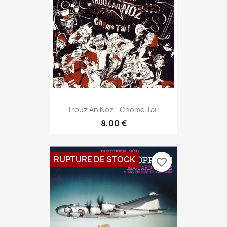
Trouz An Noz - Chome Taï !
8,00 €
RUPTURE DE STOCK
favorite_border