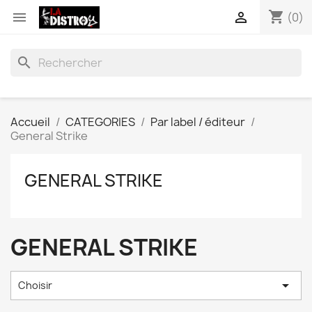
shopping_cart


(0)
search
Accueil
CATEGORIES
Par label / éditeur
General Strike
GENERAL STRIKE
GENERAL STRIKE

Choisir