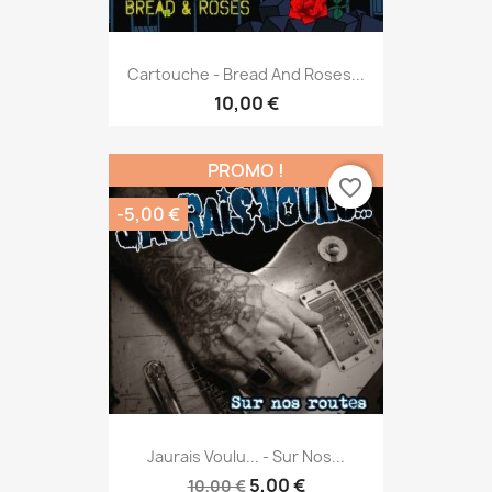
Cartouche - Bread And Roses...
10,00 €
PROMO !
favorite_border
-5,00 €
Jaurais Voulu... - Sur Nos...
5,00 €
10,00 €