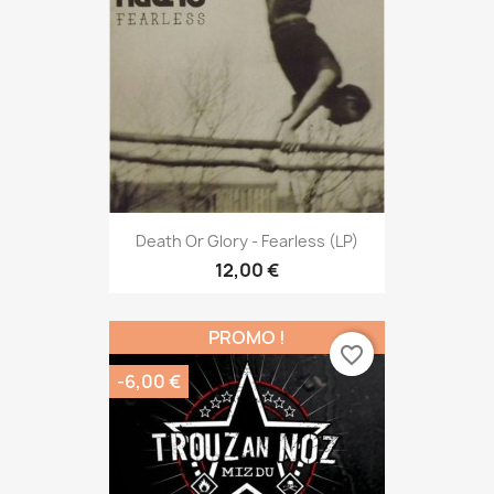
Death Or Glory - Fearless (LP)
12,00 €
PROMO !
favorite_border
-6,00 €