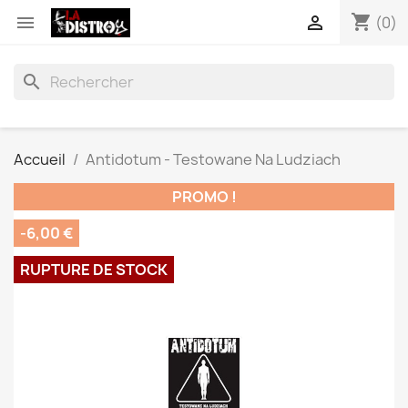
shopping_cart


(0)
search
Accueil
Antidotum - Testowane Na Ludziach
PROMO !
-6,00 €
RUPTURE DE STOCK