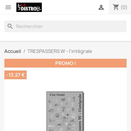
shopping_cart


(0)
search
Accueil
TRESPASSERS W - l'intégrale
PROMO !
-13,27 €