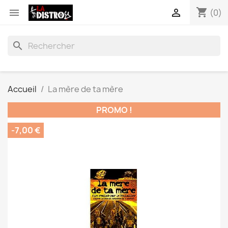
shopping_cart


(0)
search
Accueil
La mère de ta mère
PROMO !
-7,00 €