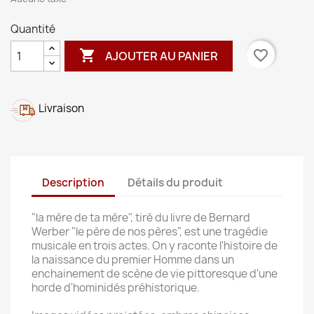
Quantité

favorite_border
AJOUTER AU PANIER
Livraison
Description
Détails du produit
"la mère de ta mère", tiré du livre de Bernard
Werber "le père de nos pères", est une tragédie
musicale en trois actes. On y raconte l'histoire de
la naissance du premier Homme dans un
enchainement de scène de vie pittoresque d'une
horde d'hominidés préhistorique.