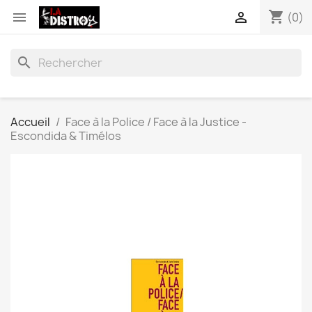
shopping_cart


(0)
search
Accueil
Face à la Police / Face à la Justice -
Escondida & Timélos