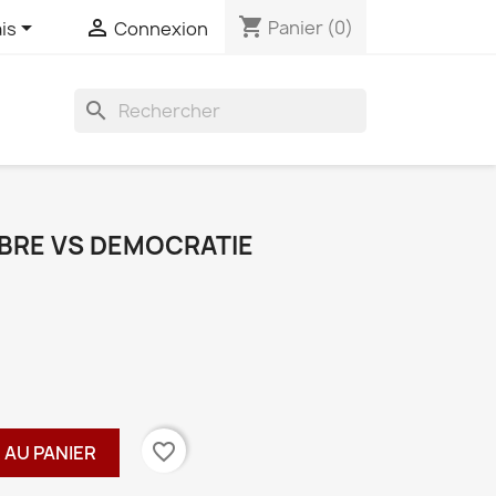
shopping_cart


Panier
(0)
is
Connexion
search
IBRE VS DEMOCRATIE
favorite_border
 AU PANIER