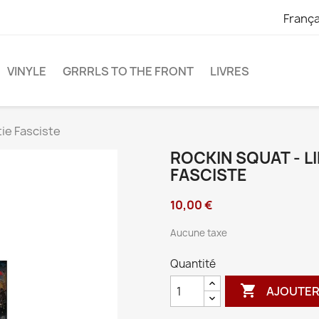
França
VINYLE
GRRRLS TO THE FRONT
LIVRES
ie Fasciste
ROCKIN SQUAT - L
FASCISTE
10,00 €
Aucune taxe
Quantité

AJOUTER