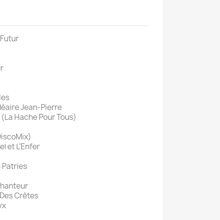
 Futur
r
des
léaire Jean-Pierre
 (La Hache Pour Tous)
DiscoMix)
l et L'Enfer
 Patries
Chanteur
 Des Crêtes
yx