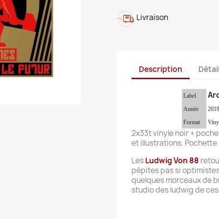
Livraison
Description
Détai
Arc
Label
Année
2019
Format
Viny
2x33t vinyle noir + poch
et illustrations. Pochet
Les
Ludwig Von 88
retou
pépites pas si optimistes
quelques morceaux de br
studio des ludwig de ces