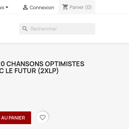
shopping_cart


Panier
(0)
is
Connexion
search
 20 CHANSONS OPTIMISTES
C LE FUTUR (2XLP)
favorite_border
 AU PANIER