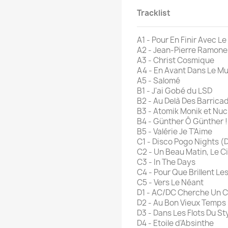
Tracklist
A1 - Pour En Finir Avec Le
A2 - Jean-Pierre Ramone
A3 - Christ Cosmique
A4 - En Avant Dans Le Mu
A5 - Salomé
B1 - J'ai Gobé du LSD
B2 - Au Delà Des Barrica
B3 - Atomik Monik et Nuc
B4 - Günther Ô Günther !
B5 - Valérie Je T'Aime
C1 - Disco Pogo Nights (
C2 - Un Beau Matin, Le Cie
C3 - In The Days
C4 - Pour Que Brillent Les
C5 - Vers Le Néant
D1 - AC/DC Cherche Un 
D2 - Au Bon Vieux Temps
D3 - Dans Les Flots Du St
D4 - Etoile d'Absinthe