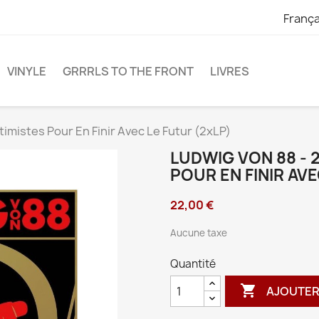
França
VINYLE
GRRRLS TO THE FRONT
LIVRES
imistes Pour En Finir Avec Le Futur (2xLP)
LUDWIG VON 88 -
POUR EN FINIR AVE
22,00 €
Aucune taxe
Quantité

AJOUTER