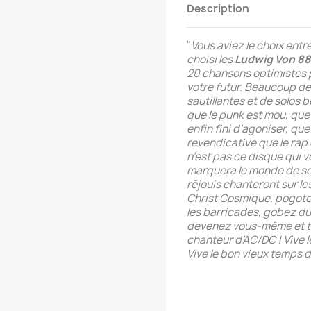
Description
"
Vous aviez le choix entr
choisi les
Ludwig Von 88
20 chansons optimistes 
votre futur. Beaucoup de
sautillantes et de solo
que le punk est mou, que 
enfin fini d’agoniser, que 
revendicative que le rap 
n’est pas ce disque qui v
marquera le monde de son
réjouis chanteront sur le
Christ Cosmique, pogote
les barricades, gobez du
devenez vous-même et t
chanteur d’AC/DC ! Vive l
Vive le bon vieux temps d