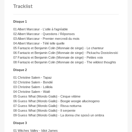
Tracklist
Disque 1
01 Albert Marcœur - L'utile à l'agréable
02 Albert Marcœur - Questions / Réponses
03 Albert Marcœur - Premier mercredi du mois
04 Albert Marcœur - Télé telle quelle
05 Fantazio et Benjamin Colin {Monnaie de singe} - Le chanteur
06 Fantazio et Benjamin Colin {Monnaie de singe} - Pickachu Dostoïevski
07 Fantazio et Benjamin Colin {Monnaie de singe} - Petites voix
08 Fantazio et Benjamin Colin {Monnaie de singe} - The wildest thoughts
Disque 2
01 Christine Salem - Tapaz
02 Christine Salem - Bondié
03 Christine Salem - Lolilola
04 Christine Salem - Walé
05 Guess What {Mondo Giallo} - Cinque vittime
06 Guess What {Mondo Giallo} - Boogie woogie allucinogeno
07 Guess What {Mondo Giallo} - Rissa notturna
08 Guess What {Mondo Giallo} - Il serpente
09 Guess What {Mondo Giallo} - La donna che sposò un ombra
Disque 3
01 Witches Valley - Idiot James