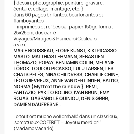
{ dessin, photographie, peinture, gravure,
écriture, collage, montage, etc. }
dans 60 pages brillantes, bouillonantes et
flamboyantes
—imprimées et reliées sur papier 150gr, format
25x25cm, dos carré—
Voyages/Mirages & Humeurs/Couleurs
a v e c
MARIE BOUSSEAU, FLORE KUNST, KIKI PICASSO,
MASTO, MATTHIAS LEHMANN, SÉBASTIEN
THOMAZO, POPAY, BENJAMIN COLIN, MÉLANIE
TÖRÖK, LOULOU PICASSO, LULU LARSEN, LES
CHATS PELÉS, NINA CHILDRESS, CHARLIE CHINE,
LÉO QUIÉVREUX, ANNE VAN DER LINDEN, BALDO,
NORMA { Myth'of the rainbow }, RÉMI,
FANTAZIO, PAKITO BOLINO, IVAN BRUN, EMY
ROJAS, GASPARD LE QUINIOU, DENIS GRRR,
DAMIEN DAUFRESNE
…
Le tout est mucho well emballé dans un classieux,
somptueux COFFRET = Joyeux merdier!"
(MadameMacario)