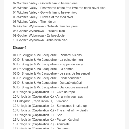
02 Witches Valley - Go with him to heaven one
03 Witches Valley - First words of the free love red neck revolution
04 Witches Valley - Go with him to heaven two
05 Witches Valley - Braves of the mad river
06 Witches Valley - The ride on
07 Gopher Wyborowa - Gollnish dans les prés…
08 Gopher Wyborowa - L'oiseau bleu
09 Gopher Wyborowa - És bozologie
10 Gopher Wyborowa - Abba bella ciao
Disque 4
01 Dr Snuggle & Mc Jacqueline - Richard. 53 ans.
02 Dr Snuggle & Mc Jacqueline - La peine de mort
03 Dr Snuggle & Mc Jacqueline - Frappe ton singe
04 Dr Snuggle & Mc Jacqueline - La samba
05 Dr Snuggle & Mc Jacqueline - Le sens de l'essentiel
06 Dr Snuggle & Mc Jacqueline - L'indépendance
07 Dr Snuggle & Mc Jacqueline - Du paté végétal
08 Dr Snuggle & Mc Jacqueline - Dancecore manifest
09 Unlogistic {Capitulation -1} - Give us rope
10 Unlogistic {Capitulation -1} - An arm in your ass
11 Unlogistic {Capitulation -1} - Violence
12 Unlogistic {Capitulation -1} - Sometimes i make up
13 Unlogistic {Capitulation -1} - The smell of my death
14 Unlogistic {Capitulation -1} - Sob
15 Unlogistic {Capitulation -1} - Panzer Kardinal
16 Unlogistic {Capitulation -1} - Annihilate
17 Unlogistic {Capitulation -1} - Revenge