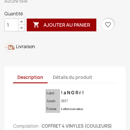
Aucune taxe
Quantité

favorite_border
AJOUTER AU PANIER
Livraison
Description
Détails du produit
! a N G R r !
Label
Année
2017
Format
Coffret (voir infra)
Compilation :
COFFRET 4 VINYLES (COULEURS)