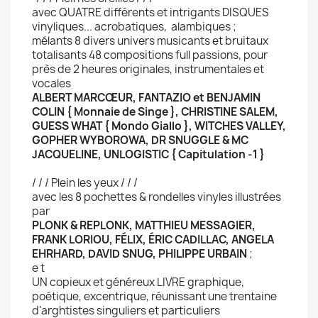
avec QUATRE différents et intrigants DISQUES
vinyliques... acrobatiques, alambiques ;
mélants 8 divers univers musicants et bruitaux
totalisants 48 compositions full passions, pour
près de 2 heures originales, instrumentales et
vocales
ALBERT MARCŒUR, FANTAZIO et BENJAMIN
COLIN { Monnaie de Singe }, CHRISTINE SALEM,
GUESS WHAT { Mondo Giallo }, WITCHES VALLEY,
GOPHER WYBOROWA, DR SNUGGLE & MC
JACQUELINE, UNLOGISTIC { Capitulation -1 }
/ / / Plein les yeux / / /
avec les 8 pochettes & rondelles vinyles illustrées
par
PLONK & REPLONK, MATTHIEU MESSAGIER,
FRANK LORIOU, FÉLIX, ÉRIC CADILLAC, ANGELA
EHRHARD, DAVID SNUG, PHILIPPE URBAIN
;
e t
UN copieux et généreux LIVRE graphique,
poétique, excentrique, réunissant une trentaine
d'arghtistes singuliers et particuliers