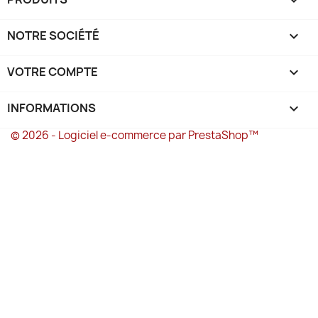

NOTRE SOCIÉTÉ

VOTRE COMPTE

INFORMATIONS
keyboard_arrow_down
© 2026 - Logiciel e-commerce par PrestaShop™