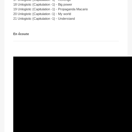
18 Unlogistic {Capitulation -1} - Big power
19 Unlogistic {Capitulation -1} - Propaganda Macario
20 Unlogistic {Capitulation -1} - My world
21 Unlogistic {Capitulation -1} - Understand
En écoute