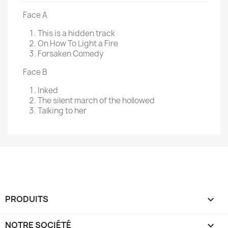
Face A
This is a hidden track
On How To Light a Fire
Forsaken Comedy
Face B
Inked
The silent march of the hollowed
Talking to her
PRODUITS

NOTRE SOCIÉTÉ
