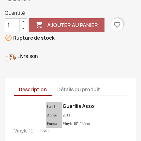
Quantité

favorite_border
AJOUTER AU PANIER

Rupture de stock
Livraison
Description
Détails du produit
Guerilla Asso
Label
Année
2011
Format
Vinyle 10" / 25cm
Vinyle 10" + DVD