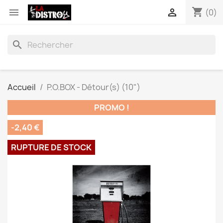
shopping_cart


(0)
search
Accueil
P.O.BOX - Détour(s) (10")
PROMO !
-2,40 €
RUPTURE DE STOCK