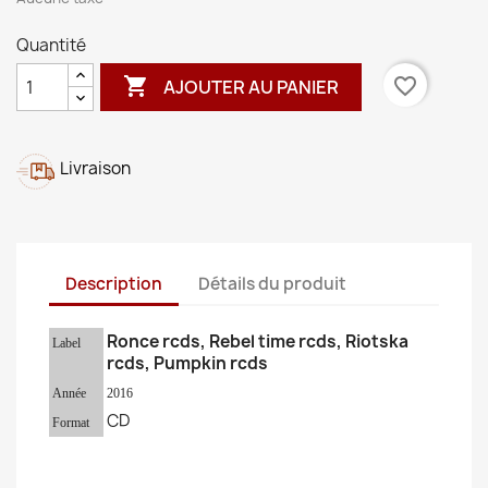
Quantité

favorite_border
AJOUTER AU PANIER
Livraison
Description
Détails du produit
Ronce rcds, Rebel time rcds, Riotska
Label
rcds, Pumpkin rcds
Année
2016
CD
Format