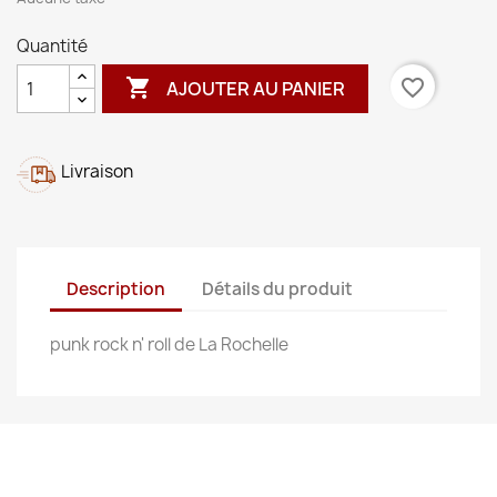
Quantité

favorite_border
AJOUTER AU PANIER
Livraison
Description
Détails du produit
punk rock n' roll de La Rochelle