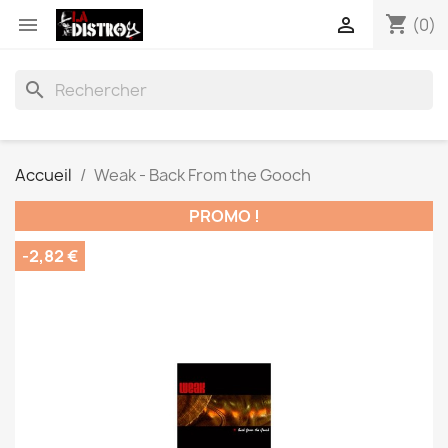
shopping_cart


(0)
search
Accueil
Weak - Back From the Gooch
PROMO !
-2,82 €