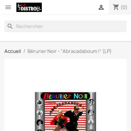
shopping_cart


(0)
search
Accueil
Bérurier Noir - "Abracadaboum !" (LP)