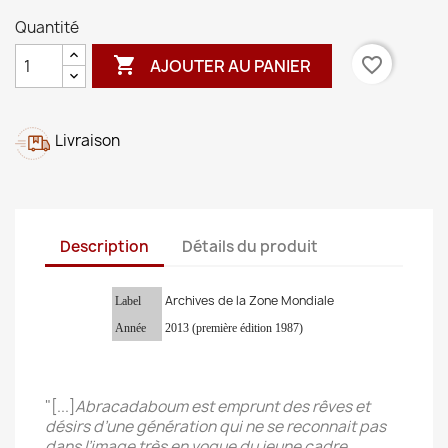
Quantité

favorite_border
AJOUTER AU PANIER
Livraison
Description
Détails du produit
Archives de la Zone Mondiale
Label
Année
2013 (première édition 1987)
"[...]
Abracadaboum est emprunt des rêves et
désirs d’une génération qui ne se reconnait pas
dans l’image très en vogue du jeune cadre