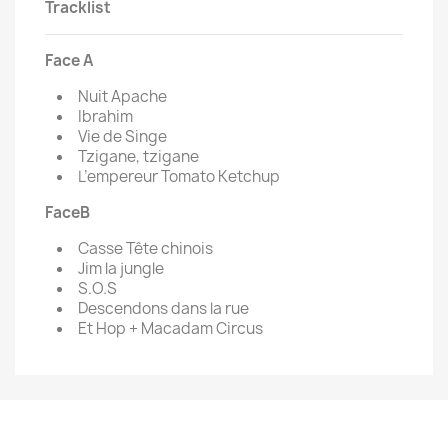
Tracklist
Face A
Nuit Apache
Ibrahim
Vie de Singe
Tzigane, tzigane
L’empereur Tomato Ketchup
FaceB
Casse Tête chinois
Jim la jungle
S.O.S
Descendons dans la rue
Et Hop + Macadam Circus