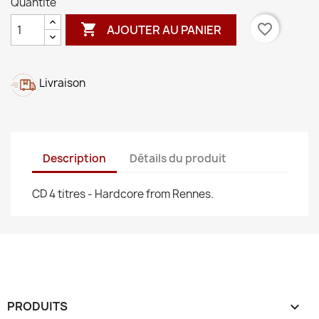
Quantité

favorite_border
AJOUTER AU PANIER
Livraison
Description
Détails du produit
CD 4 titres - Hardcore from Rennes.
PRODUITS
