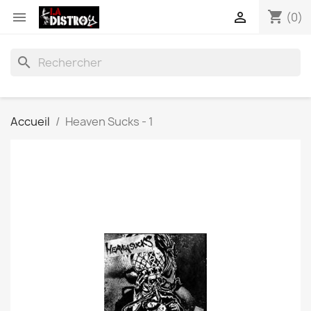
shopping_cart


(0)
search
Accueil
Heaven Sucks - 1