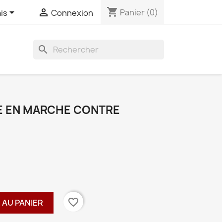
shopping_cart


Panier
(0)
is
Connexion
search
E EN MARCHE CONTRE
favorite_border
 AU PANIER