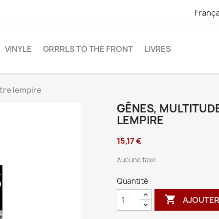
França
VINYLE
GRRRLS TO THE FRONT
LIVRES
tre lempire
GÊNES, MULTITUD
LEMPIRE
15,17 €
Aucune taxe
Quantité

AJOUTER