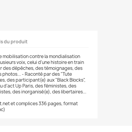
ls du produit
 mobilisation contre la mondialisation
usieurs voix, celui d'une histoire en train
par des dépêches, des témoignages, des
s photos... - Raconté par des "Tute
es, des participant(e) aux "Black Blocks",
ou d'act Up Paris, des féministes, des
tes, des inorganisé(e), des libertaires...
.net et complices 336 pages, format
nc)