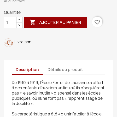
Aucune taxe
Quantité

favorite_border
AJOUTER AU PANIER
Livraison
Description
Détails du produit
De 1910 à 1919, l’École Ferrer de Lausanne a offert
à des enfants d’ouvriers un lieu où ils n’acquièrent
pas « le savoir inutile » dispensé dans les écoles
publiques, où ils ne font pas « l’apprentissage de
la docilité ».
Sa caractéristique a été « d’unir l’atelier à l’école,