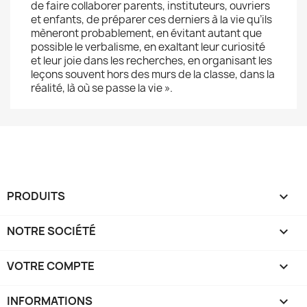
de faire collaborer parents, instituteurs, ouvriers
et enfants, de préparer ces derniers à la vie qu’ils
mèneront probablement, en évitant autant que
possible le verbalisme, en exaltant leur curiosité
et leur joie dans les recherches, en organisant les
leçons souvent hors des murs de la classe, dans la
réalité, là où se passe la vie ».
PRODUITS

NOTRE SOCIÉTÉ

VOTRE COMPTE

INFORMATIONS
keyboard_arrow_down