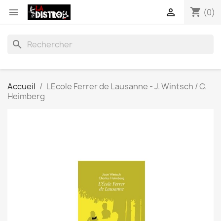
shopping_cart


(0)
search
Accueil
LEcole Ferrer de Lausanne - J. Wintsch / C.
Heimberg