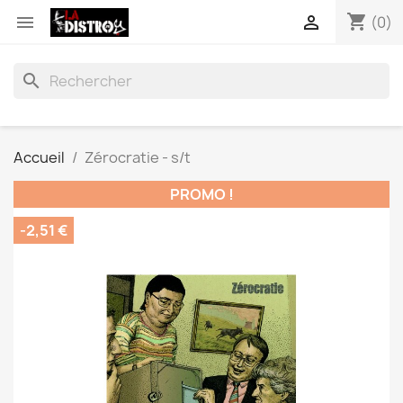
shopping_cart


(0)
search
Accueil
Zérocratie - s/t
PROMO !
-2,51 €