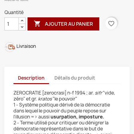
Quantité

favorite_border
AJOUTER AU PANIER
Livraison
Description
Détails du produit
ZEROCRATIE [zerocrasi] n-f 1994 ; ar.
sifr
"vide,
zéro" et gr.
kratos
"le pouvoir"
1 - Système politique dérivé de la démocratie
dans lequel le pouvoir du peuple repose sur
l'illusion => aussi
usurpation, imposture.
2 - Terme utilisé pour critiquer ou dénigrer la
démocratie représentative dans le but de