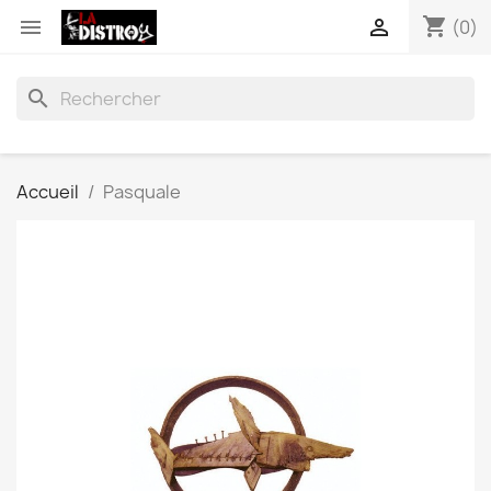
shopping_cart


(0)
search
Accueil
Pasquale