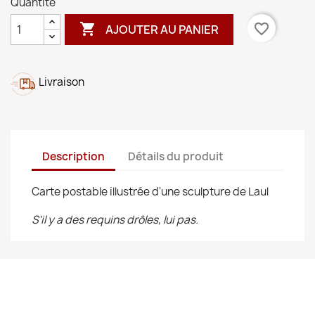
Quantité

favorite_border
AJOUTER AU PANIER
Livraison
Description
Détails du produit
Carte postable illustrée d'une sculpture de Laul
S'il y a des requins drôles, lui pas.