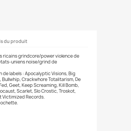
ls du produit
es ricains grindcore/power violence de
tats-uniens noise/grind de
 de labels : Apocalyptic Visions, Big
, Bullwhip, Crackwhore Totalitarism, De
 Fed, Geet, Keep Screaming, Kill Bomb,
caust, Scarlet, Slo Crostic, Troskot,
t Victimized Records.
pochette.