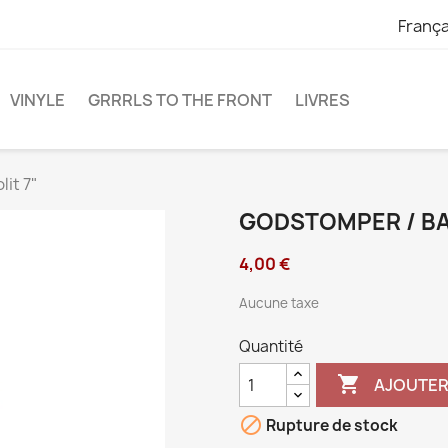
França
VINYLE
GRRRLS TO THE FRONT
LIVRES
it 7"
GODSTOMPER / BAR
4,00 €
Aucune taxe
Quantité

AJOUTER

Rupture de stock