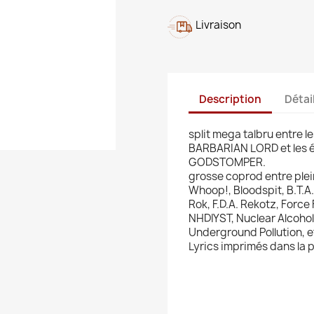
Livraison
Description
Détai
split mega talbru entre l
BARBARIAN LORD et les é
GODSTOMPER.
grosse coprod entre plein
Whoop!, Bloodspit, B.T.A.
Rok, F.D.A. Rekotz, Force
NHDIYST, Nuclear Alcoholo
Underground Pollution, e
Lyrics imprimés dans la 