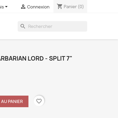
shopping_cart


Panier
(0)
is
Connexion
search
BARIAN LORD - SPLIT 7"
favorite_border
 AU PANIER